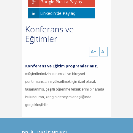
Google Plus'ta Paylaş
Linkedin'de Paylaş
Konferans ve
Eğitimler
A+
A-
Konferans ve Eğitim programlarımız
,
müşterilerimizin kurumsal ve bireysel
performanslarını yükseltmek için özel olarak
tasarlanmış, çeşitli öğrenme tekniklerini bir arada
bulunduran, zengin deneyimler eşliğinde
gerçekleştirilir.
DR. İLHAMİ FINDIKÇI