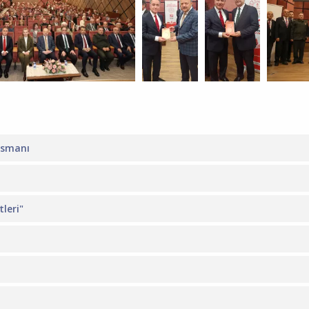
ansmanı
leri"