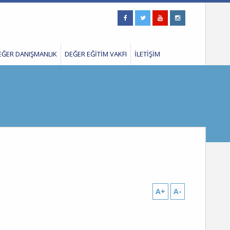
EĞER DANIŞMANLIK
DEĞER EĞİTİM VAKFI
İLETİŞİM
A+
A-