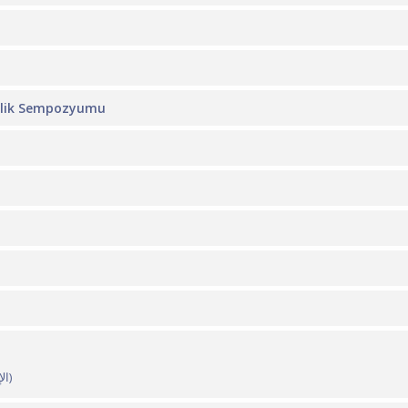
irlik Sempozyumu
ABU DHABİ’DE “İNSANİ DERİNLİK” İMZA GÜNÜ (الإنساني العمق)