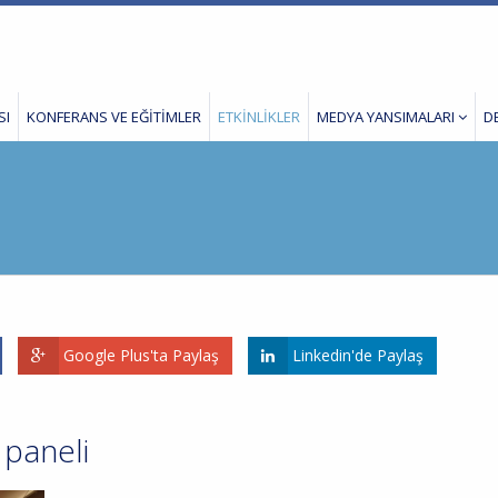
SI
KONFERANS VE EĞİTİMLER
ETKİNLİKLER
MEDYA YANSIMALARI
D
Google Plus'ta Paylaş
Linkedin'de Paylaş
paneli