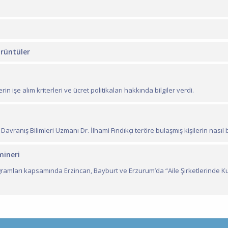
örüntüler
in işe alım kriterleri ve ücret politikaları hakkında bilgiler verdi.
nış Bilimleri Uzmanı Dr. İlhami Fındıkçı teröre bulaşmış kişilerin nasıl bir p
mineri
amları kapsamında Erzincan, Bayburt ve Erzurum’da “Aile Şirketlerinde 