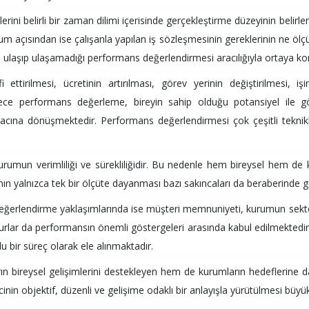
i belirli bir zaman dilimi içerisinde gerçekleştirme düzeyinin belirlen
um açısından ise çalışanla yapılan iş sözleşmesinin gereklerinin ne ölçüde 
na ulaşıp ulaşamadığı performans değerlendirmesi aracılığıyla ortaya ko
ettirilmesi, ücretinin artırılması, görev yerinin değiştirilmesi, iş
öylece performans değerleme, bireyin sahip olduğu potansiyel ile gö
acına dönüşmektedir. Performans değerlendirmesi çok çeşitli teknikler
urumun verimliliği ve sürekliliğidir. Bu nedenle hem bireysel hem d
mın yalnızca tek bir ölçüte dayanması bazı sakıncaları da beraberinde g
erlendirme yaklaşımlarında ise müşteri memnuniyeti, kurumun sektör
unsurlar da performansın önemli göstergeleri arasında kabul edilmekte
u bir süreç olarak ele alınmaktadır.
bireysel gelişimlerini destekleyen hem de kurumların hedeflerine da
nin objektif, düzenli ve gelişime odaklı bir anlayışla yürütülmesi büy