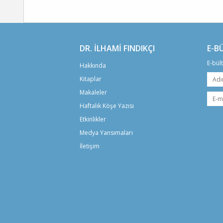
DR. İLHAMİ FINDIKÇI
E-B
E-bül
Hakkında
Kitaplar
Makaleler
Haftalık Köşe Yazısı
Etkinlikler
Medya Yansımaları
İletişim