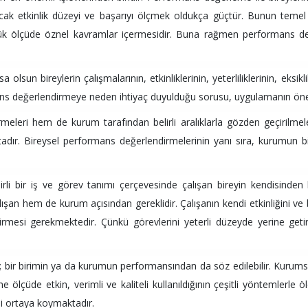
ncak etkinlik düzeyi ve başarıyı ölçmek oldukça güçtür. Bunun temel
üyük ölçüde öznel kavramlar içermesidir. Buna rağmen performans de
un bireylerin çalışmalarının, etkinliklerinin, yeterliliklerinin, eksikli
ans değerlendirmeye neden ihtiyaç duyulduğu sorusu, uygulamanın önem
eleri hem de kurum tarafından belirli aralıklarla gözden geçirilmeleri
tadır. Bireysel performans değerlendirmelerinin yanı sıra, kurumun 
rli bir iş ve görev tanımı çerçevesinde çalışan bireyin kendisinden 
şan hem de kurum açısından gereklidir. Çalışanın kendi etkinliğini ve 
irmesi gerekmektedir. Çünkü görevlerini yeterli düzeyde yerine get
ir; bir birimin ya da kurumun performansından da söz edilebilir. Kurum
ölçüde etkin, verimli ve kaliteli kullanıldığının çeşitli yöntemlerle ö
i ortaya koymaktadır.