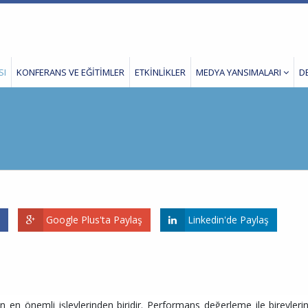
SI
KONFERANS VE EĞİTİMLER
ETKİNLİKLER
MEDYA YANSIMALARI
D
Google Plus'ta Paylaş
Linkedin'de Paylaş
en önemli işlevlerinden biridir. Performans değerleme ile bireylerin 