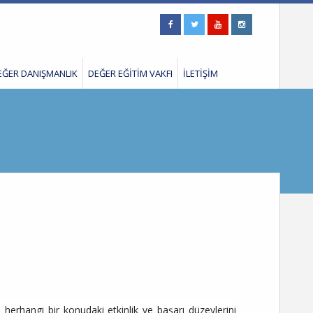
EĞER DANIŞMANLIK
DEĞER EĞİTİM VAKFI
İLETİŞİM
herhangi bir konudaki etkinlik ve başarı düzeylerini