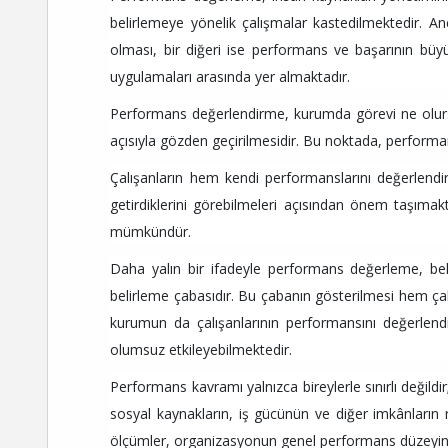
belirlemeye yönelik çalışmalar kastedilmektedir. A
olması, bir diğeri ise performans ve başarının b
uygulamaları arasında yer almaktadır.
Performans değerlendirme, kurumda görevi ne olursa ols
açısıyla gözden geçirilmesidir. Bu noktada, perform
Çalışanların hem kendi performanslarını değerlendirm
getirdiklerini görebilmeleri açısından önem taşımak
mümkündür.
Daha yalın bir ifadeyle performans değerleme, beli
belirleme çabasıdır. Bu çabanın gösterilmesi hem çalı
kurumun da çalışanlarının performansını değerlend
olumsuz etkileyebilmektedir.
Performans kavramı yalnızca bireylerle sınırlı değild
sosyal kaynakların, iş gücünün ve diğer imkânların ne 
ölçümler, organizasyonun genel performans düzeyin